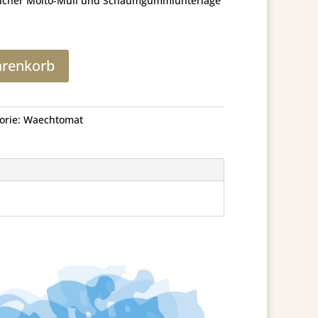
tzlicher Molto-Mull und Schaumgummiunterlage
arenkorb
orie:
Waechtomat