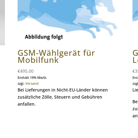
GSM-Wählgerät für
G
Mobilfunk
L
€
495,00
€
3
Enthält 19% MwSt.
Ent
zzgl.
Versand
zzg
Bei Lieferungen in Nicht-EU-Länder können
Li
zusätzliche Zölle, Steuern und Gebühren
Be
anfallen.
zu
an