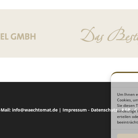
Um Ihnen ei
Cookies, u
Sie diesen 
E-Mail: info@waechtomat.de |
Impressum
-
Datenschutz
-
AGB
-
C
eindeutige 
erteilen o
beeinträcht