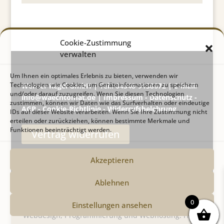
Cookie-Zustimmung
verwalten
Um Ihnen ein optimales Erlebnis zu bieten, verwenden wir
Technologien wie Cookies, um Geräteinformationen zu speichern
Werner Kegel GmbH | Tel.: 04348-9138672 | E-Mail:
und/oder darauf zuzugreifen. Wenn Sie diesen Technologien
info@waechtomat.de |
Impressum
-
Datenschutz
-
zustimmen, können wir Daten wie das Surfverhalten oder eindeutige
AGB
-
Cookie-Richtlinie
-
Widerrufsbelehrung
IDs auf dieser Website verarbeiten. Wenn Sie Ihre Zustimmung nicht
erteilen oder zurückziehen, können bestimmte Merkmale und
Funktionen beeinträchtigt werden.
Vertrag widerrufen
Akzeptieren
Ablehnen
0
Einstellungen ansehen
Webdesign, Programmierung und Webhosting: HMF-