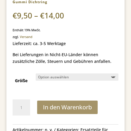
Gummi Dichtring
Preisspanne:
€
9,50
–
€
14,00
€9,50
bis
Enthält 19% MwSt.
€14,00
zzgl.
Versand
Lieferzeit: ca. 3-5 Werktage
Bei Lieferungen in Nicht-EU-Länder können
zusätzliche Zölle, Steuern und Gebühren anfallen.
Größe
Gummi
In den Warenkorb
Dichtring
Menge
Artikelnummer:
n. v.
Kategorien:
Ersatzteile für