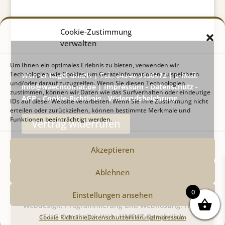
Cookie-Zustimmung
verwalten
Um Ihnen ein optimales Erlebnis zu bieten, verwenden wir
Technologien wie Cookies, um Geräteinformationen zu speichern
Werner Kegel GmbH | Tel.: 04348-9138672 | E-Mail:
und/oder darauf zuzugreifen. Wenn Sie diesen Technologien
info@waechtomat.de |
Impressum
-
Datenschutz
-
zustimmen, können wir Daten wie das Surfverhalten oder eindeutige
AGB
-
Cookie-Richtlinie
-
Widerrufsbelehrung
IDs auf dieser Website verarbeiten. Wenn Sie Ihre Zustimmung nicht
erteilen oder zurückziehen, können bestimmte Merkmale und
Funktionen beeinträchtigt werden.
Vertrag widerrufen
Akzeptieren
Ablehnen
0
Einstellungen ansehen
Webdesign, Programmierung und Webhosting: HMF-
IT UG Osnabrück Web:
HMF-IT Osnabrück
Cookie Richtlinie
Datenschutzerklärung
Impressum