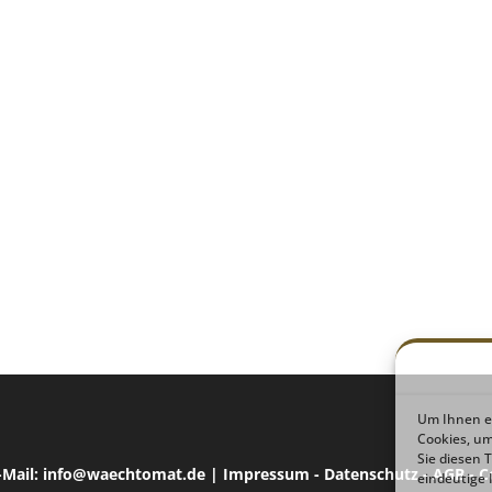
Um Ihnen ei
Cookies, u
Sie diesen 
E-Mail: info@waechtomat.de |
Impressum
-
Datenschutz
-
AGB
-
C
eindeutige 